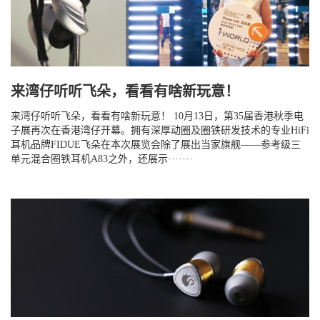
来湾仔听听飞朵，看看有啥新玩意！
来湾仔听听飞朵，看看有啥新玩意！ 10月13日，第35届香港秋季电
子展再次在香港湾仔开幕。拥有深厚动圈及圈铁研发技术的专业HiFi
耳机品牌FIDUE飞朵在本次展览会除了展出当家旗舰——参考级三
单元混合圈铁耳机A83之外，还展示·······